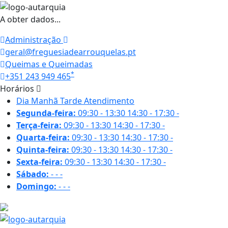
A obter dados...
Administração
geral@freguesiadearrouquelas.pt
Queimas e Queimadas
*
+351 243 949 465
Horários
Dia
Manhã
Tarde
Atendimento
Segunda-feira:
09:30 - 13:30
14:30 - 17:30
-
Terça-feira:
09:30 - 13:30
14:30 - 17:30
-
Quarta-feira:
09:30 - 13:30
14:30 - 17:30
-
Quinta-feira:
09:30 - 13:30
14:30 - 17:30
-
Sexta-feira:
09:30 - 13:30
14:30 - 17:30
-
Sábado:
-
-
-
Domingo:
-
-
-
27.2 ºC