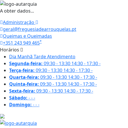
A obter dados...
Administração
geral@freguesiadearrouquelas.pt
Queimas e Queimadas
*
+351 243 949 465
Horários
Dia
Manhã
Tarde
Atendimento
Segunda-feira:
09:30 - 13:30
14:30 - 17:30
-
Terça-feira:
09:30 - 13:30
14:30 - 17:30
-
Quarta-feira:
09:30 - 13:30
14:30 - 17:30
-
Quinta-feira:
09:30 - 13:30
14:30 - 17:30
-
Sexta-feira:
09:30 - 13:30
14:30 - 17:30
-
Sábado:
-
-
-
Domingo:
-
-
-
22.5 ºC