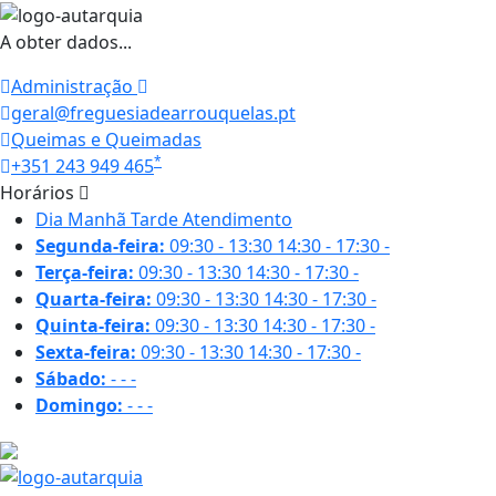
A obter dados...
Administração
geral@freguesiadearrouquelas.pt
Queimas e Queimadas
*
+351 243 949 465
Horários
Dia
Manhã
Tarde
Atendimento
Segunda-feira:
09:30 - 13:30
14:30 - 17:30
-
Terça-feira:
09:30 - 13:30
14:30 - 17:30
-
Quarta-feira:
09:30 - 13:30
14:30 - 17:30
-
Quinta-feira:
09:30 - 13:30
14:30 - 17:30
-
Sexta-feira:
09:30 - 13:30
14:30 - 17:30
-
Sábado:
-
-
-
Domingo:
-
-
-
19.8 ºC