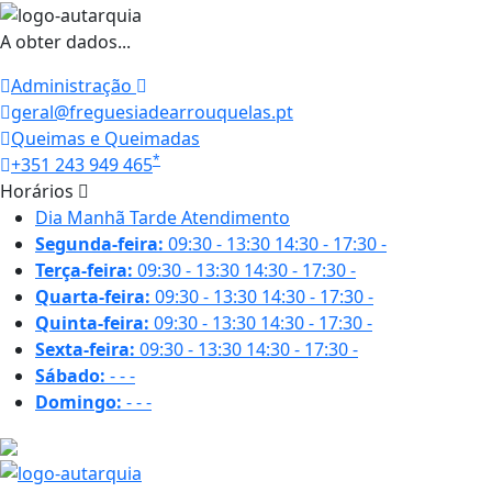
A obter dados...
Administração
geral@freguesiadearrouquelas.pt
Queimas e Queimadas
*
+351 243 949 465
Horários
Dia
Manhã
Tarde
Atendimento
Segunda-feira:
09:30 - 13:30
14:30 - 17:30
-
Terça-feira:
09:30 - 13:30
14:30 - 17:30
-
Quarta-feira:
09:30 - 13:30
14:30 - 17:30
-
Quinta-feira:
09:30 - 13:30
14:30 - 17:30
-
Sexta-feira:
09:30 - 13:30
14:30 - 17:30
-
Sábado:
-
-
-
Domingo:
-
-
-
23.6 ºC