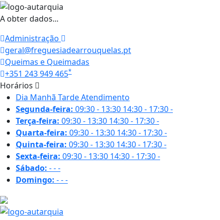
A obter dados...
Administração
geral@freguesiadearrouquelas.pt
Queimas e Queimadas
*
+351 243 949 465
Horários
Dia
Manhã
Tarde
Atendimento
Segunda-feira:
09:30 - 13:30
14:30 - 17:30
-
Terça-feira:
09:30 - 13:30
14:30 - 17:30
-
Quarta-feira:
09:30 - 13:30
14:30 - 17:30
-
Quinta-feira:
09:30 - 13:30
14:30 - 17:30
-
Sexta-feira:
09:30 - 13:30
14:30 - 17:30
-
Sábado:
-
-
-
Domingo:
-
-
-
21 ºC