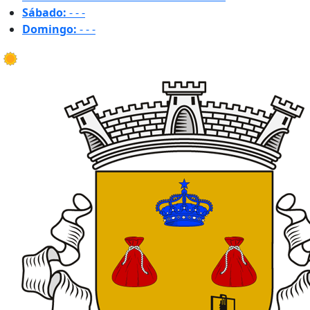
Sábado:
-
-
-
Domingo:
-
-
-
25.9 ºC