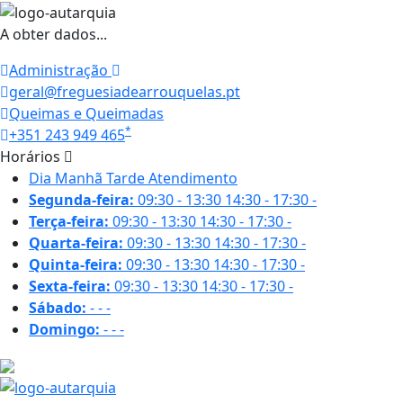
A obter dados...
Administração
geral@freguesiadearrouquelas.pt
Queimas e Queimadas
*
+351 243 949 465
Horários
Dia
Manhã
Tarde
Atendimento
Segunda-feira:
09:30 - 13:30
14:30 - 17:30
-
Terça-feira:
09:30 - 13:30
14:30 - 17:30
-
Quarta-feira:
09:30 - 13:30
14:30 - 17:30
-
Quinta-feira:
09:30 - 13:30
14:30 - 17:30
-
Sexta-feira:
09:30 - 13:30
14:30 - 17:30
-
Sábado:
-
-
-
Domingo:
-
-
-
28.5 ºC