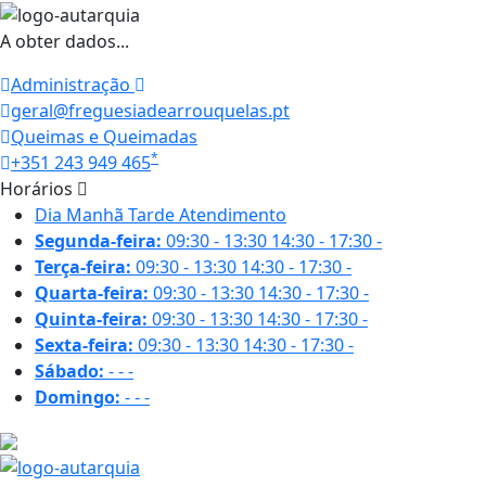
A obter dados...
Administração
geral@freguesiadearrouquelas.pt
Queimas e Queimadas
*
+351 243 949 465
Horários
Dia
Manhã
Tarde
Atendimento
Segunda-feira:
09:30 - 13:30
14:30 - 17:30
-
Terça-feira:
09:30 - 13:30
14:30 - 17:30
-
Quarta-feira:
09:30 - 13:30
14:30 - 17:30
-
Quinta-feira:
09:30 - 13:30
14:30 - 17:30
-
Sexta-feira:
09:30 - 13:30
14:30 - 17:30
-
Sábado:
-
-
-
Domingo:
-
-
-
24.8 ºC