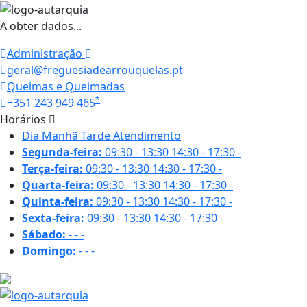
A obter dados...
Administração
geral@freguesiadearrouquelas.pt
Queimas e Queimadas
*
+351 243 949 465
Horários
Dia
Manhã
Tarde
Atendimento
Segunda-feira:
09:30 - 13:30
14:30 - 17:30
-
Terça-feira:
09:30 - 13:30
14:30 - 17:30
-
Quarta-feira:
09:30 - 13:30
14:30 - 17:30
-
Quinta-feira:
09:30 - 13:30
14:30 - 17:30
-
Sexta-feira:
09:30 - 13:30
14:30 - 17:30
-
Sábado:
-
-
-
Domingo:
-
-
-
22.2 ºC