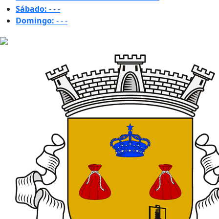
Sábado:
-
-
-
Domingo:
-
-
-
22.1 ºC