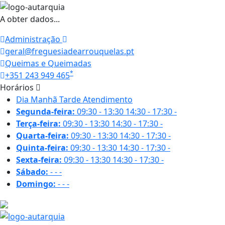
A obter dados...
Administração
geral@freguesiadearrouquelas.pt
Queimas e Queimadas
*
+351 243 949 465
Horários
Dia
Manhã
Tarde
Atendimento
Segunda-feira:
09:30 - 13:30
14:30 - 17:30
-
Terça-feira:
09:30 - 13:30
14:30 - 17:30
-
Quarta-feira:
09:30 - 13:30
14:30 - 17:30
-
Quinta-feira:
09:30 - 13:30
14:30 - 17:30
-
Sexta-feira:
09:30 - 13:30
14:30 - 17:30
-
Sábado:
-
-
-
Domingo:
-
-
-
29.7 ºC