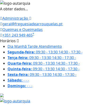
A obter dados...
Administração
geral@freguesiadearrouquelas.pt
Queimas e Queimadas
*
+351 243 949 465
Horários
Dia
Manhã
Tarde
Atendimento
Segunda-feira:
09:30 - 13:30
14:30 - 17:30
-
Terça-feira:
09:30 - 13:30
14:30 - 17:30
-
Quarta-feira:
09:30 - 13:30
14:30 - 17:30
-
Quinta-feira:
09:30 - 13:30
14:30 - 17:30
-
Sexta-feira:
09:30 - 13:30
14:30 - 17:30
-
Sábado:
-
-
-
Domingo:
-
-
-
29.7 ºC