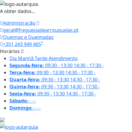
A obter dados...
Administração
geral@freguesiadearrouquelas.pt
Queimas e Queimadas
*
+351 243 949 465
Horários
Dia
Manhã
Tarde
Atendimento
Segunda-feira:
09:30 - 13:30
14:30 - 17:30
-
Terça-feira:
09:30 - 13:30
14:30 - 17:30
-
Quarta-feira:
09:30 - 13:30
14:30 - 17:30
-
Quinta-feira:
09:30 - 13:30
14:30 - 17:30
-
Sexta-feira:
09:30 - 13:30
14:30 - 17:30
-
Sábado:
-
-
-
Domingo:
-
-
-
17.8 ºC