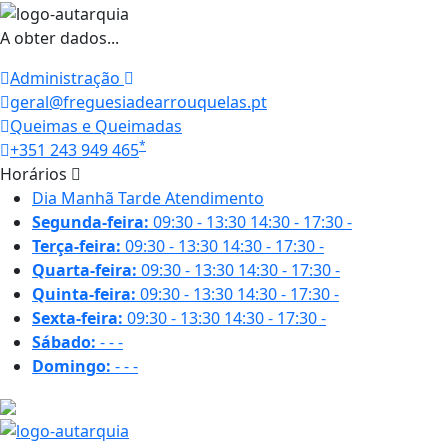
A obter dados...
Administração
geral@freguesiadearrouquelas.pt
Queimas e Queimadas
*
+351 243 949 465
Horários
Dia
Manhã
Tarde
Atendimento
Segunda-feira:
09:30 - 13:30
14:30 - 17:30
-
Terça-feira:
09:30 - 13:30
14:30 - 17:30
-
Quarta-feira:
09:30 - 13:30
14:30 - 17:30
-
Quinta-feira:
09:30 - 13:30
14:30 - 17:30
-
Sexta-feira:
09:30 - 13:30
14:30 - 17:30
-
Sábado:
-
-
-
Domingo:
-
-
-
20.3 ºC