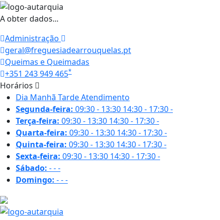
A obter dados...
Administração
geral@freguesiadearrouquelas.pt
Queimas e Queimadas
*
+351 243 949 465
Horários
Dia
Manhã
Tarde
Atendimento
Segunda-feira:
09:30 - 13:30
14:30 - 17:30
-
Terça-feira:
09:30 - 13:30
14:30 - 17:30
-
Quarta-feira:
09:30 - 13:30
14:30 - 17:30
-
Quinta-feira:
09:30 - 13:30
14:30 - 17:30
-
Sexta-feira:
09:30 - 13:30
14:30 - 17:30
-
Sábado:
-
-
-
Domingo:
-
-
-
28.5 ºC