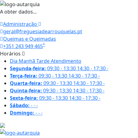
A obter dados...
Administração
geral@freguesiadearrouquelas.pt
Queimas e Queimadas
*
+351 243 949 465
Horários
Dia
Manhã
Tarde
Atendimento
Segunda-feira:
09:30 - 13:30
14:30 - 17:30
-
Terça-feira:
09:30 - 13:30
14:30 - 17:30
-
Quarta-feira:
09:30 - 13:30
14:30 - 17:30
-
Quinta-feira:
09:30 - 13:30
14:30 - 17:30
-
Sexta-feira:
09:30 - 13:30
14:30 - 17:30
-
Sábado:
-
-
-
Domingo:
-
-
-
24.3 ºC