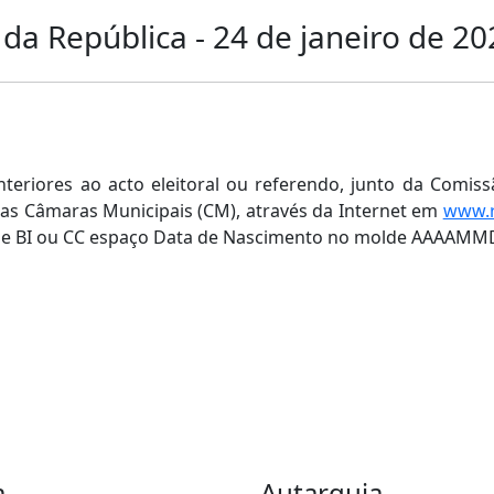
 da República - 24 de janeiro de 2
teriores ao acto eleitoral ou referendo, junto da Comi
 das Câmaras Municipais (CM), através da Internet em
www.r
º de BI ou CC espaço Data de Nascimento no molde AAAAMM
a
Autarquia