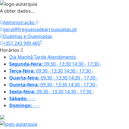
A obter dados...
Administração
geral@freguesiadearrouquelas.pt
Queimas e Queimadas
*
+351 243 949 465
Horários
Dia
Manhã
Tarde
Atendimento
Segunda-feira:
09:30 - 13:30
14:30 - 17:30
-
Terça-feira:
09:30 - 13:30
14:30 - 17:30
-
Quarta-feira:
09:30 - 13:30
14:30 - 17:30
-
Quinta-feira:
09:30 - 13:30
14:30 - 17:30
-
Sexta-feira:
09:30 - 13:30
14:30 - 17:30
-
Sábado:
-
-
-
Domingo:
-
-
-
20.4 ºC