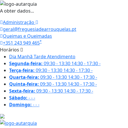
A obter dados...
Administração
geral@freguesiadearrouquelas.pt
Queimas e Queimadas
*
+351 243 949 465
Horários
Dia
Manhã
Tarde
Atendimento
Segunda-feira:
09:30 - 13:30
14:30 - 17:30
-
Terça-feira:
09:30 - 13:30
14:30 - 17:30
-
Quarta-feira:
09:30 - 13:30
14:30 - 17:30
-
Quinta-feira:
09:30 - 13:30
14:30 - 17:30
-
Sexta-feira:
09:30 - 13:30
14:30 - 17:30
-
Sábado:
-
-
-
Domingo:
-
-
-
21 ºC